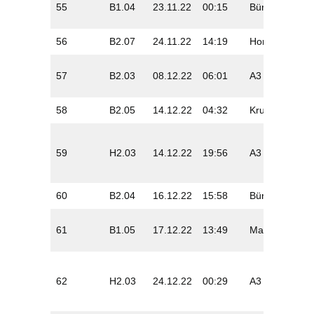
55
B1.04
23.11.22
00:15
Bürdenbach
56
B2.07
24.11.22
14:19
Horhausen
57
B2.03
08.12.22
06:01
A3 -> Köln
58
B2.05
14.12.22
04:32
Krunkel/Epger
59
H2.03
14.12.22
19:56
A3 -> Köln
60
B2.04
16.12.22
15:58
Bürdenbach
61
B1.05
17.12.22
13:49
Marhähnen
62
H2.03
24.12.22
00:29
A3 -> Köln