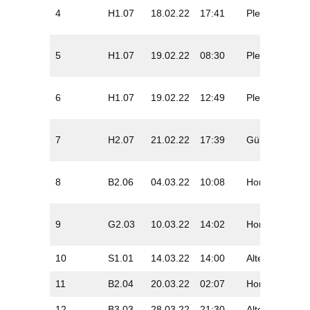
4
H1.07
18.02.22
17:41
Pleckhausen
5
H1.07
19.02.22
08:30
Pleckhausen
6
H1.07
19.02.22
12:49
Pleckhausen
7
H2.07
21.02.22
17:39
Güllesheim
8
B2.06
04.03.22
10:08
Horhausen
9
G2.03
10.03.22
14:02
Horhausen
10
S1.01
14.03.22
14:00
Altenkirchen
11
B2.04
20.03.22
02:07
Horhausen
12
B3.03
28.03.22
21:30
Altenkirchen