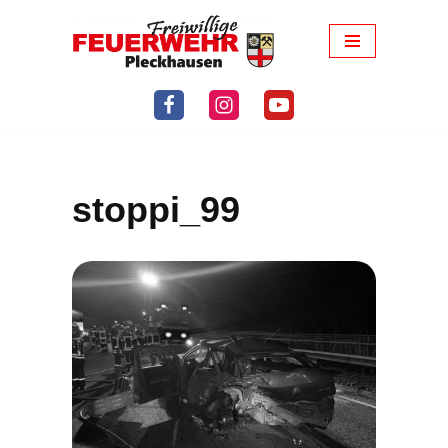
Zum
Inhalt
springen
stoppi_99